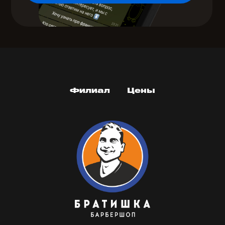
Филиал
Цены