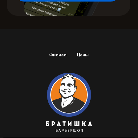
Филиал
Цены